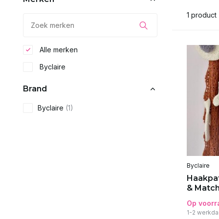
1 product
Alle merken
Byclaire
Brand
Byclaire
(1)
Byclaire
Haakpat
& Match
Op voorr
1-2 werkda