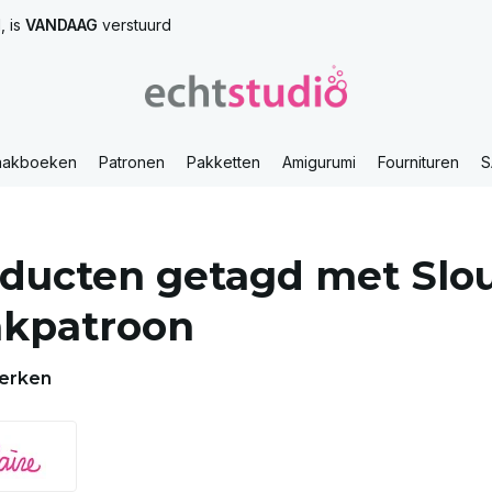
, is
VANDAAG
verstuurd
aakboeken
Patronen
Pakketten
Amigurumi
Fournituren
S
ducten getagd met Slo
akpatroon
erken