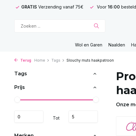
GRATIS
Verzending vanaf 75€
Voor
16:00
besteld
Wol en Garen
Naalden
H
Terug
Home
Tags
Slouchy muts haakpatroon
Pro
Tags
ha
Prijs
Onze m
Tot
Merken