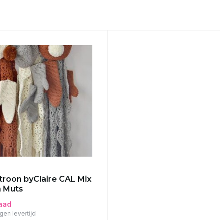
roon byClaire CAL Mix
 Muts
aad
gen levertijd