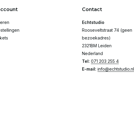
account
Contact
reren
Echtstudio
stellingen
Rooseveltstraat 74 (geen
ckets
bezoekadres)
2321BM Leiden
Nederland
Tel:
071 203 255 4
E-mail:
info@echtstudio.nl