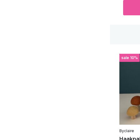
sale 10%
Byclaire
Haakpa