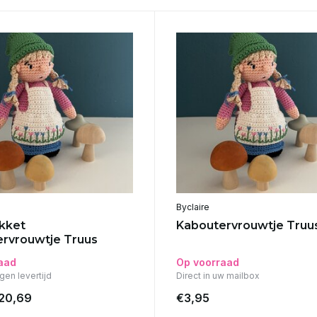
Byclaire
kket
Kaboutervrouwtje Truu
rvrouwtje Truus
aad
Op voorraad
gen levertijd
Direct in uw mailbox
20,69
€3,95