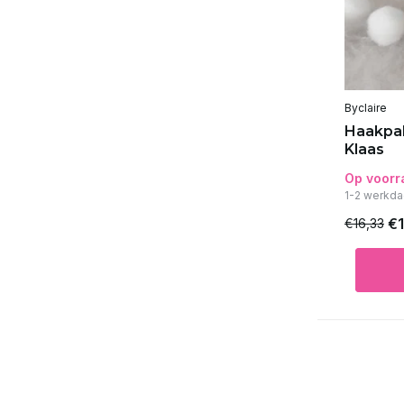
Byclaire
Haakpak
Klaas
Op voorr
1-2 werkda
€1
€16,33