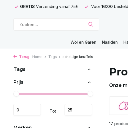
GRATIS
Verzending vanaf 75€
Voor
16:00
besteld
Wol en Garen
Naalden
H
Terug
Home
Tags
schattige knuffels
Pro
Tags
Prijs
Onze m
Tot
17 produc
Merken