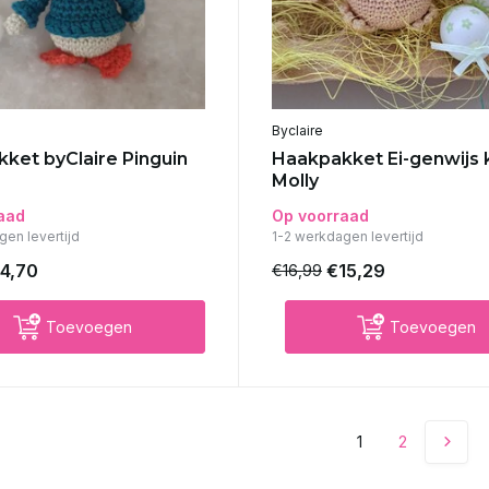
Byclaire
ket byClaire Pinguin
Haakpakket Ei-genwijs 
Molly
aad
Op voorraad
gen levertijd
1-2 werkdagen levertijd
4,70
€15,29
€16,99
Toevoegen
Toevoegen
1
2