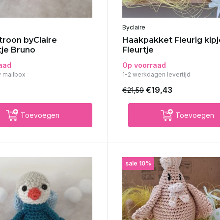
Byclaire
roon byClaire
Haakpakket Fleurig kipj
tje Bruno
Fleurtje
aad
Op voorraad
w mailbox
1-2 werkdagen levertijd
€19,43
€21,59
Toevoegen
Toevoegen
sale 10%