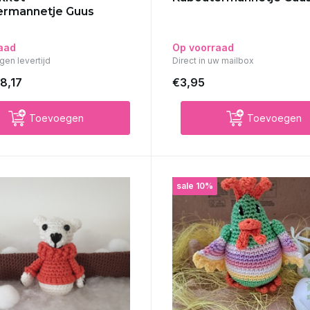
ermannetje Guus
aad
Op voorraad
gen levertijd
Direct in uw mailbox
8,17
€3,95
Toevoegen
Toevoegen
sale 10%