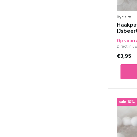
Byclaire
Haakpat
IJsbeer
Op voorr
Direct in u
€3,95
sale 10%