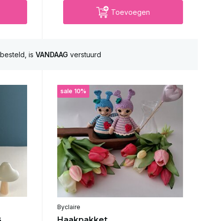
Toevoegen
besteld, is
VANDAAG
verstuurd
sale 10%
Byclaire
s
Haakpakket