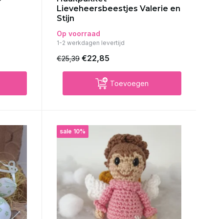
Lieveheersbeestjes Valerie en
Stijn
Op voorraad
1-2 werkdagen levertijd
€22,85
€25,39
Toevoegen
sale 10%