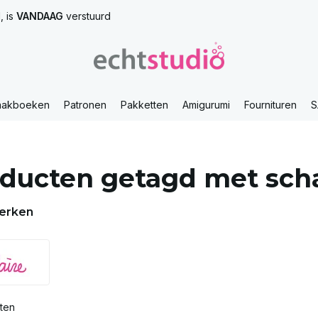
, is
VANDAAG
verstuurd
aakboeken
Patronen
Pakketten
Amigurumi
Fournituren
S
ducten getagd met scha
erken
ten