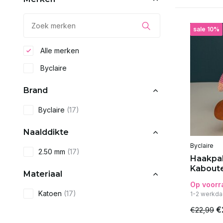
sale 10%
Alle merken
Byclaire
Brand
Byclaire
(17)
Naalddikte
Byclaire
2.50 mm
(17)
Haakpa
Kaboute
Materiaal
Op voorr
Katoen
(17)
1-2 werkda
€
€22,99