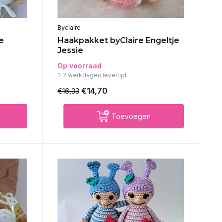
Byclaire
e
Haakpakket byClaire Engeltje
Jessie
Op voorraad
1-2 werkdagen levertijd
€14,70
€16,33
Toevoegen