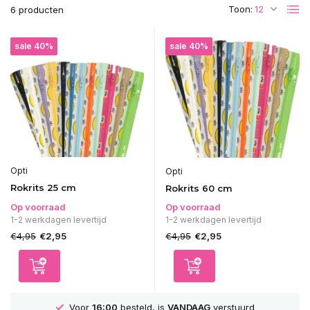
Toon:
6 producten
sale 40%
sale 40%
Opti
Opti
Rokrits 25 cm
Rokrits 60 cm
Op voorraad
Op voorraad
1-2 werkdagen levertijd
1-2 werkdagen levertijd
€4,95
€4,95
€2,95
€2,95
Voor
16:00
besteld, is
VANDAAG
verstuurd