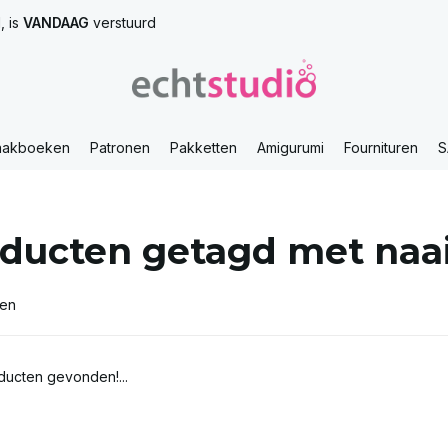
, is
VANDAAG
verstuurd
aakboeken
Patronen
Pakketten
Amigurumi
Fournituren
S
ducten getagd met naa
ten
ucten gevonden!...