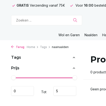
GRATIS
Verzending vanaf 75€
Voor
16:00
besteld
Wol en Garen
Naalden
H
Terug
Home
Tags
naainaalden
Pro
Tags
Prijs
0 produc
Geen prod
Tot