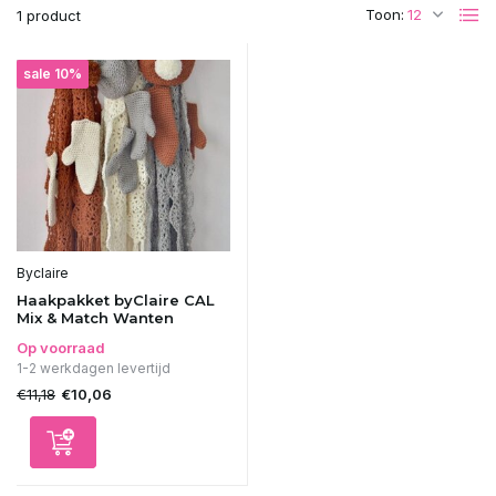
Toon:
1 product
sale 10%
Byclaire
Haakpakket byClaire CAL
Mix & Match Wanten
Op voorraad
1-2 werkdagen levertijd
€11,18
€10,06