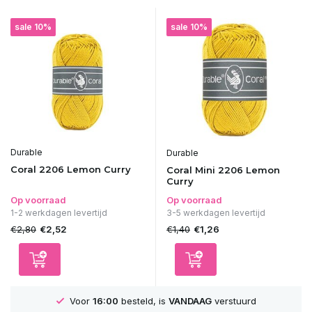
sale 10%
sale 10%
Durable
Durable
Coral 2206 Lemon Curry
Coral Mini 2206 Lemon
Curry
Op voorraad
Op voorraad
1-2 werkdagen levertijd
3-5 werkdagen levertijd
€2,80
€1,40
€2,52
€1,26
 is
VANDAAG
verstuurd
GRATIS
Verzending va