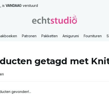
, is
VANDAAG
verstuurd
aakboeken
Patronen
Pakketten
Amigurumi
Fournituren
S
ducten getagd met Kni
ten
ucten gevonden!...