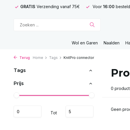
GRATIS
Verzending vanaf 75€
Voor
16:00
besteld
Wol en Garen
Naalden
H
Terug
Home
Tags
KnitPro connector
Pro
Tags
Prijs
0 produc
Geen prod
Tot