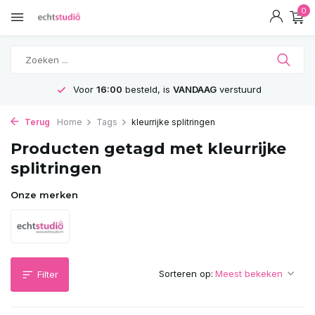
0
Voor
16:00
besteld, is
VANDAAG
verstuurd
Terug
Home
Tags
kleurrijke splitringen
Producten getagd met kleurrijke
splitringen
Onze merken
Sorteren op:
Filter