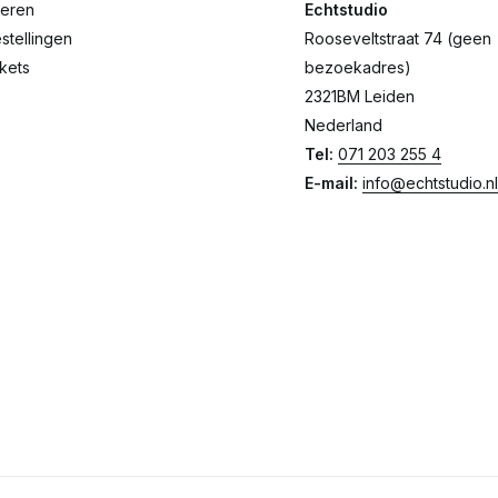
reren
Echtstudio
stellingen
Rooseveltstraat 74 (geen
ckets
bezoekadres)
2321BM Leiden
Nederland
Tel:
071 203 255 4
E-mail:
info@echtstudio.nl