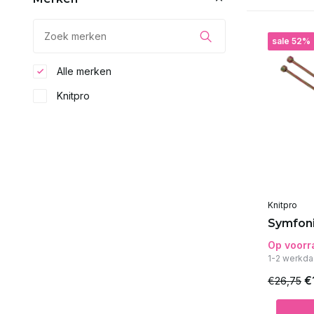
sale 52%
Alle merken
Knitpro
Knitpro
Symfoni
Op voorr
1-2 werkda
€
€26,75