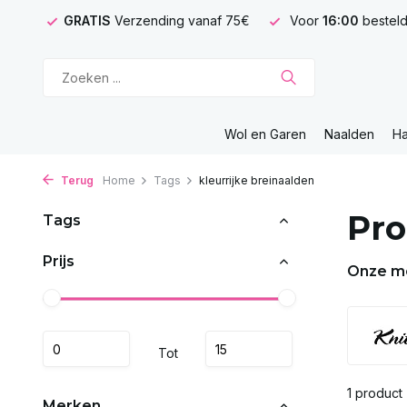
GRATIS
Verzending vanaf 75€
Voor
16:00
besteld
Wol en Garen
Naalden
H
Terug
Home
Tags
kleurrijke breinaalden
Pro
Tags
Prijs
Onze m
Tot
1 product
Merken