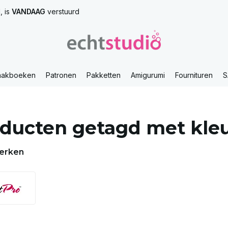
, is
VANDAAG
verstuurd
aakboeken
Patronen
Pakketten
Amigurumi
Fournituren
S
ducten getagd met kleu
erken