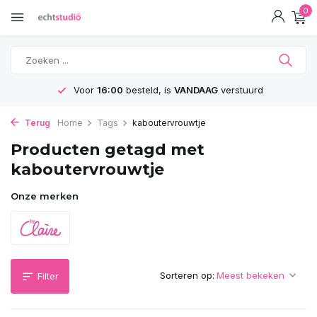
0
Voor
16:00
besteld, is
VANDAAG
verstuurd
Terug
Home
Tags
kaboutervrouwtje
Producten getagd met
kaboutervrouwtje
Onze merken
Sorteren op:
Filter