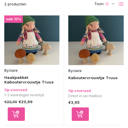
Toon:
2 producten
sale 10%
Byclaire
Byclaire
Haakpakket
Kaboutervrouwtje Truus
Kaboutervrouwtje Truus
Op voorraad
Op voorraad
1-2 werkdagen levertijd
Direct in uw mailbox
€22,99
€20,69
€3,95