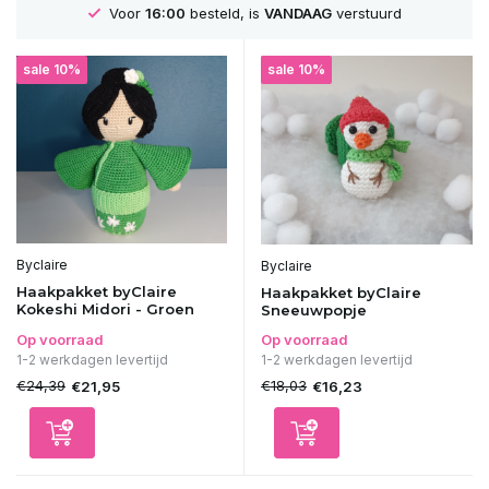
Voor
16:00
besteld, is
VANDAAG
verstuurd
sale 10%
sale 10%
Byclaire
Byclaire
Haakpakket byClaire
Haakpakket byClaire
Kokeshi Midori - Groen
Sneeuwpopje
Op voorraad
Op voorraad
1-2 werkdagen levertijd
1-2 werkdagen levertijd
€24,39
€18,03
€21,95
€16,23