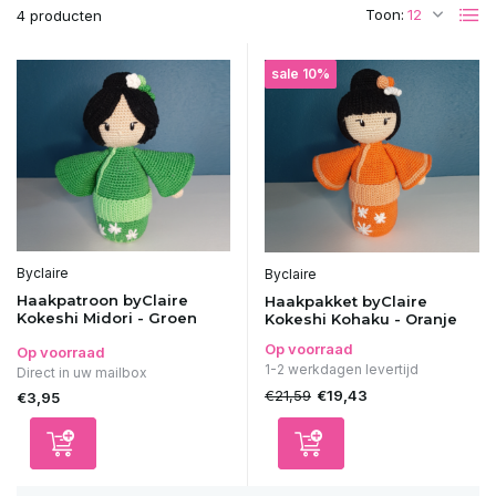
Toon:
4 producten
sale 10%
Byclaire
Byclaire
Haakpatroon byClaire
Haakpakket byClaire
Kokeshi Midori - Groen
Kokeshi Kohaku - Oranje
Op voorraad
Op voorraad
1-2 werkdagen levertijd
Direct in uw mailbox
€21,59
€19,43
€3,95