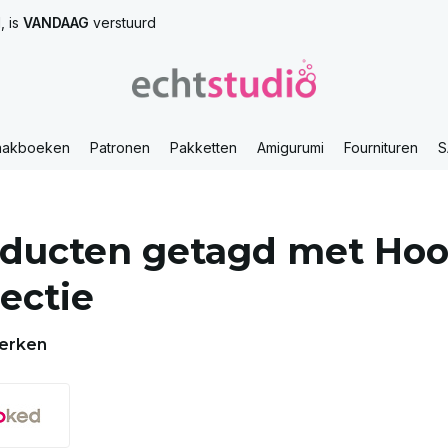
, is
VANDAAG
verstuurd
aakboeken
Patronen
Pakketten
Amigurumi
Fournituren
S
ducten getagd met Ho
lectie
erken