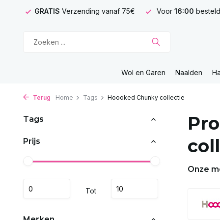
GRATIS
Verzending vanaf 75€
Voor
16:00
besteld
Wol en Garen
Naalden
H
Terug
Home
Tags
Hoooked Chunky collectie
Pro
Tags
col
Prijs
Onze m
Tot
Merken