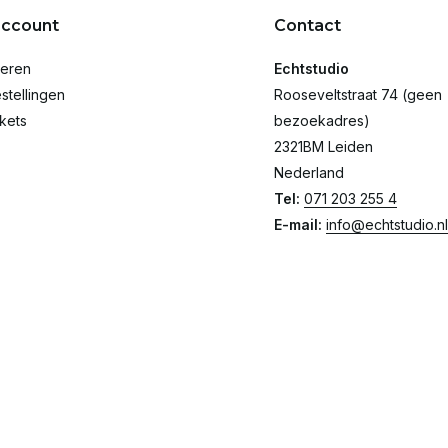
account
Contact
reren
Echtstudio
stellingen
Rooseveltstraat 74 (geen
ckets
bezoekadres)
2321BM Leiden
Nederland
Tel:
071 203 255 4
E-mail:
info@echtstudio.nl