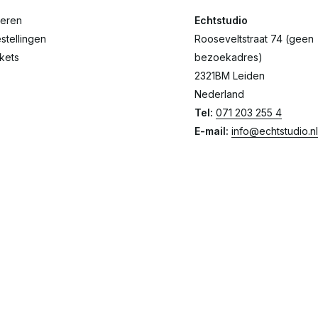
reren
Echtstudio
stellingen
Rooseveltstraat 74 (geen
ckets
bezoekadres)
2321BM Leiden
Nederland
Tel:
071 203 255 4
E-mail:
info@echtstudio.nl