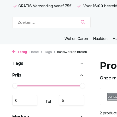
GRATIS
Verzending vanaf 75€
Voor
16:00
besteld
Wol en Garen
Naalden
H
Terug
Home
Tags
handwerken breien
Pro
Tags
Prijs
Onze m
Tot
2 produc
Merken