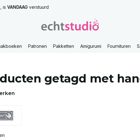
, is
VANDAAG
verstuurd
aakboeken
Patronen
Pakketten
Amigurumi
Fournituren
S
ducten getagd met han
erken
ten