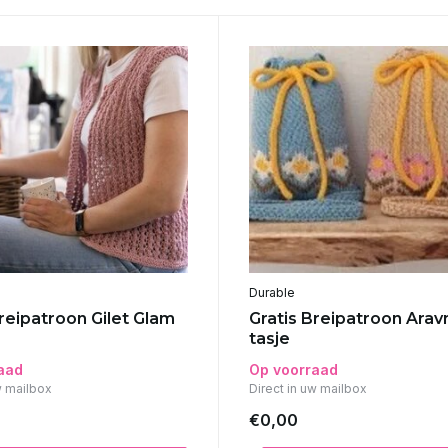
Durable
Breipatroon Gilet Glam
Gratis Breipatroon Arav
tasje
aad
Op voorraad
w mailbox
Direct in uw mailbox
€0,00