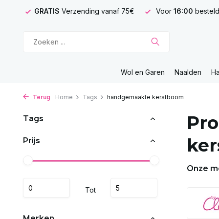
GRATIS
Verzending vanaf 75€
Voor
16:00
besteld
Wol en Garen
Naalden
H
Terug
Home
Tags
handgemaakte kerstboom
Pr
Tags
ke
Prijs
Onze m
Tot
Merken