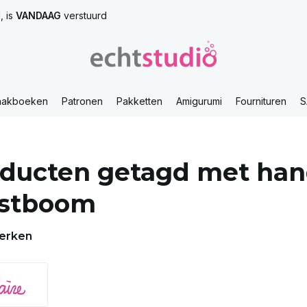
, is
VANDAAG
verstuurd
aakboeken
Patronen
Pakketten
Amigurumi
Fournituren
S
oducten getagd met ha
rstboom
erken