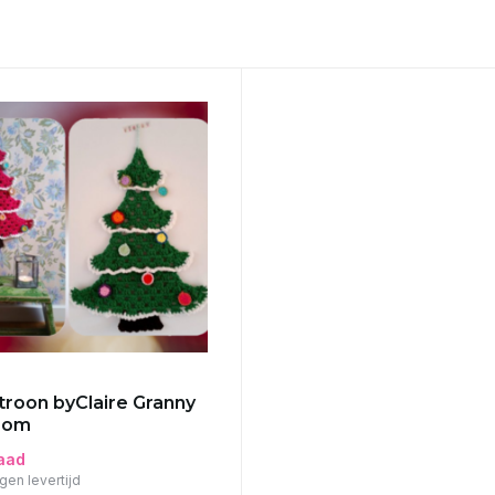
roon byClaire Granny
oom
aad
gen levertijd