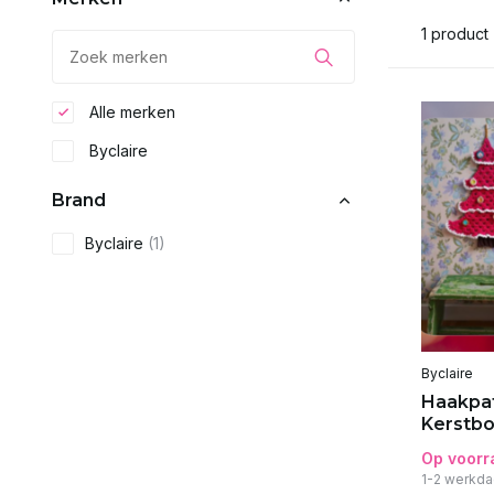
1 product
Alle merken
Byclaire
Brand
Byclaire
(1)
Byclaire
Haakpat
Kerstb
Op voorr
1-2 werkda