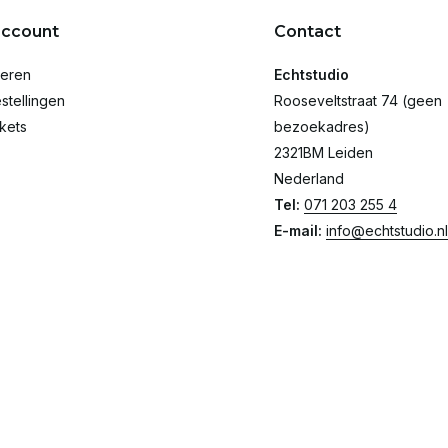
account
Contact
reren
Echtstudio
stellingen
Rooseveltstraat 74 (geen
ckets
bezoekadres)
2321BM Leiden
Nederland
Tel:
071 203 255 4
E-mail:
info@echtstudio.nl