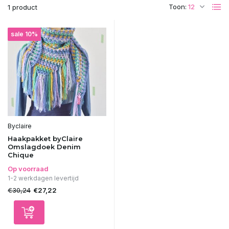
Toon:
1 product
sale 10%
Byclaire
Haakpakket byClaire
Omslagdoek Denim
Chique
Op voorraad
1-2 werkdagen levertijd
€30,24
€27,22