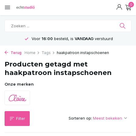
0
Voor
16:00
besteld, is
VANDAAG
verstuurd
Terug
Home
Tags
haakpatroon instapschoenen
Producten getagd met
haakpatroon instapschoenen
Onze merken
Sorteren op:
Filter