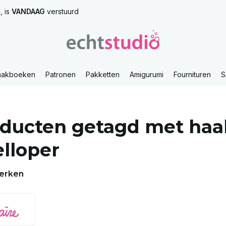
, is
VANDAAG
verstuurd
aakboeken
Patronen
Pakketten
Amigurumi
Fournituren
S
ducten getagd met haa
elloper
erken