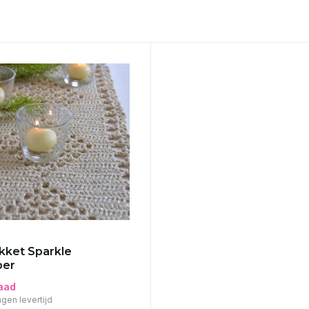
kket Sparkle
per
aad
gen levertijd