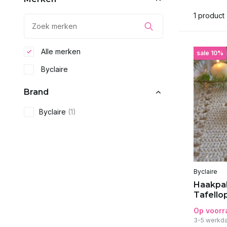
1 product
Alle merken
sale 10%
Byclaire
Brand
Byclaire
(1)
Byclaire
Haakpa
Tafello
Op voorr
3-5 werkda