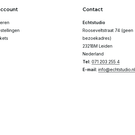
account
Contact
reren
Echtstudio
stellingen
Rooseveltstraat 74 (geen
ckets
bezoekadres)
2321BM Leiden
Nederland
Tel:
071 203 255 4
E-mail:
info@echtstudio.nl