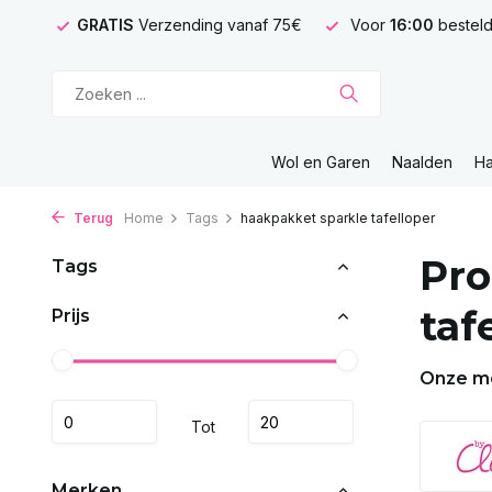
GRATIS
Verzending vanaf 75€
Voor
16:00
besteld
Wol en Garen
Naalden
H
Terug
Home
Tags
haakpakket sparkle tafelloper
Pro
Tags
taf
Prijs
Onze m
Tot
Merken