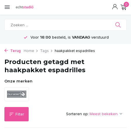
0
Voor
16:00
besteld, is
VANDAAG
verstuurd
Terug
Home
Tags
haakpakket espadrilles
Producten getagd met
haakpakket espadrilles
Onze merken
Sorteren op:
Filter