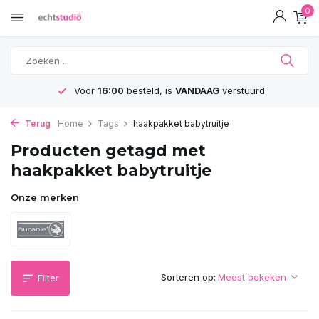
0
Voor
16:00
besteld, is
VANDAAG
verstuurd
Terug
Home
Tags
haakpakket babytruitje
Producten getagd met
haakpakket babytruitje
Onze merken
Sorteren op:
Filter