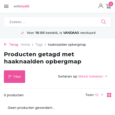
0
Voor
16:00
besteld, is
VANDAAG
verstuurd
Terug
Home
Tags
haaknaalden opbergmap
Producten getagd met
haaknaalden opbergmap
Sorteren op:
Filter
Toon:
0 producten
Geen producten gevonden!...