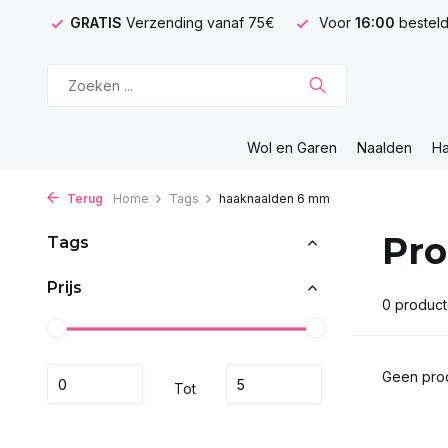
GRATIS
Verzending vanaf 75€
Voor
16:00
besteld
Wol en Garen
Naalden
H
Terug
Home
Tags
haaknaalden 6 mm
Pro
Tags
Prijs
0 produc
Geen prod
Tot