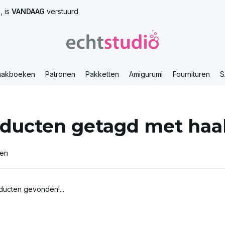
, is
VANDAAG
verstuurd
aakboeken
Patronen
Pakketten
Amigurumi
Fournituren
S
ducten getagd met ha
ten
ucten gevonden!...