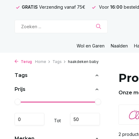
GRATIS
Verzending vanaf 75€
Voor
16:00
besteld
Wol en Garen
Naalden
H
Terug
Home
Tags
haakdeken baby
Pro
Tags
Prijs
Onze m
Tot
2 produc
Merken