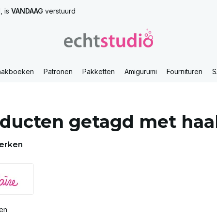
, is
VANDAAG
verstuurd
aakboeken
Patronen
Pakketten
Amigurumi
Fournituren
S
ducten getagd met ha
erken
ten