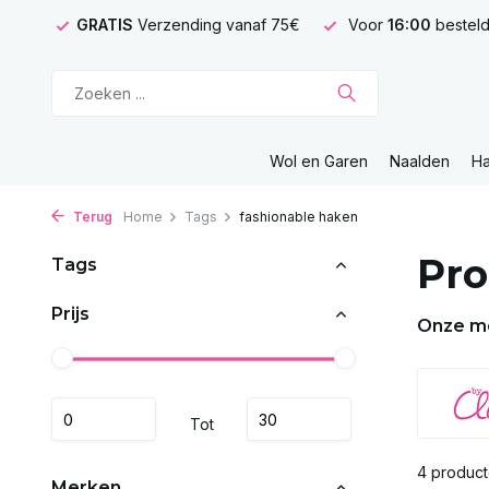
GRATIS
Verzending vanaf 75€
Voor
16:00
besteld
Wol en Garen
Naalden
H
Terug
Home
Tags
fashionable haken
Pro
Tags
Prijs
Onze m
Tot
4 produc
Merken