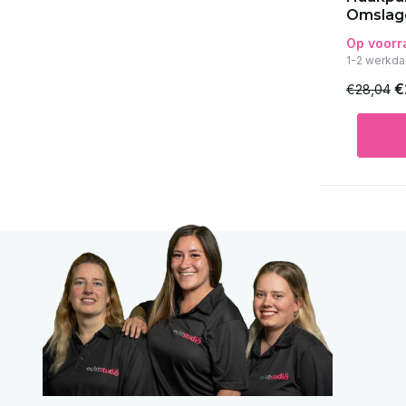
Omslag
Op voorr
1-2 werkda
€
€28,04