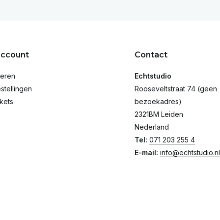
account
Contact
reren
Echtstudio
stellingen
Rooseveltstraat 74 (geen
ckets
bezoekadres)
2321BM Leiden
Nederland
Tel:
071 203 255 4
E-mail:
info@echtstudio.nl