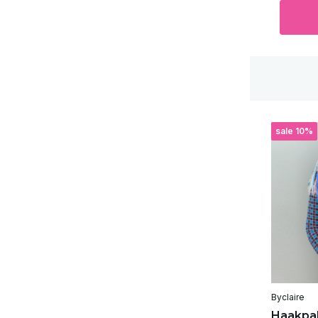
sale 10%
Byclaire
Haakpak