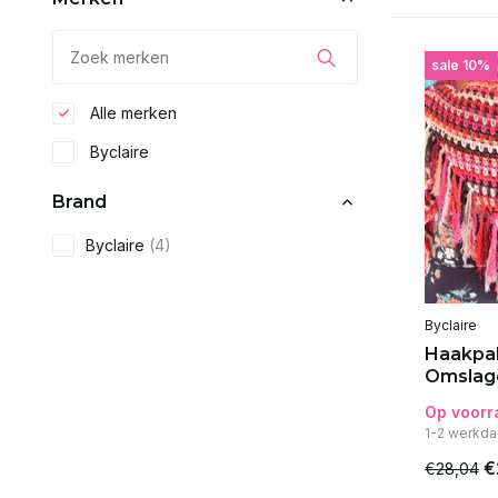
sale 10%
Alle merken
Byclaire
Brand
Byclaire
(4)
Byclaire
Haakpak
Omslag
Op voorr
1-2 werkda
€
€28,04