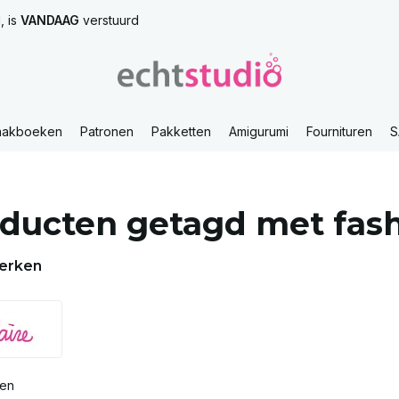
, is
VANDAAG
verstuurd
aakboeken
Patronen
Pakketten
Amigurumi
Fournituren
S
ducten getagd met fas
erken
ten