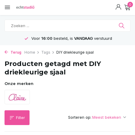
0
Voor
16:00
besteld, is
VANDAAG
verstuurd
Terug
Home
Tags
DIY driekleurige sjaal
Producten getagd met DIY
driekleurige sjaal
Onze merken
Sorteren op:
Filter