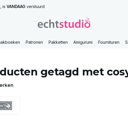
, is
VANDAAG
verstuurd
aakboeken
Patronen
Pakketten
Amigurumi
Fournituren
S
ducten getagd met cosy 
erken