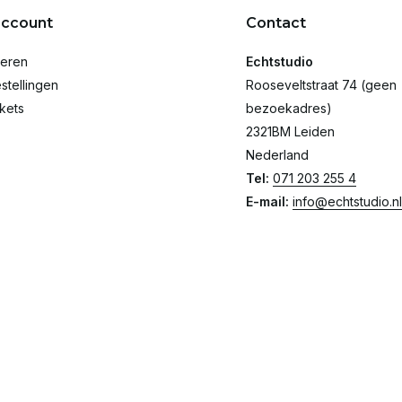
account
Contact
reren
Echtstudio
stellingen
Rooseveltstraat 74 (geen
ckets
bezoekadres)
2321BM Leiden
Nederland
Tel:
071 203 255 4
E-mail:
info@echtstudio.nl