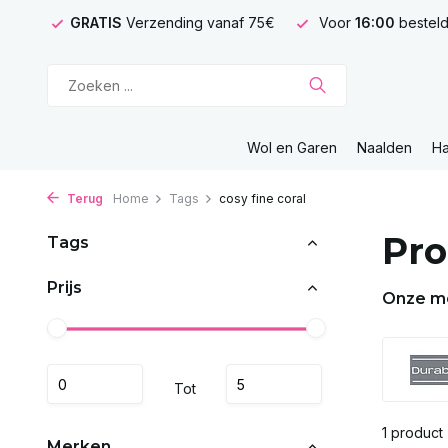
GRATIS
Verzending vanaf 75€
Voor
16:00
besteld
Wol en Garen
Naalden
H
Terug
Home
Tags
cosy fine coral
Pro
Tags
Prijs
Onze m
Tot
1 product
Merken