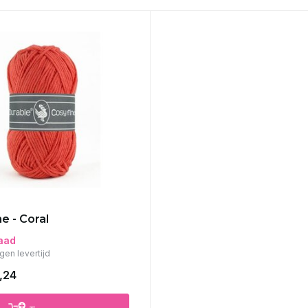
e - Coral
aad
gen levertijd
,24