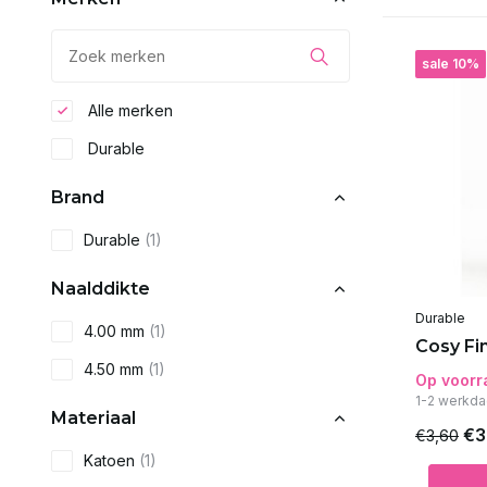
sale 10%
Alle merken
Durable
Brand
Durable
(1)
Naalddikte
Durable
4.00 mm
(1)
Cosy Fin
4.50 mm
(1)
Op voorr
1-2 werkda
Materiaal
€3
€3,60
Katoen
(1)