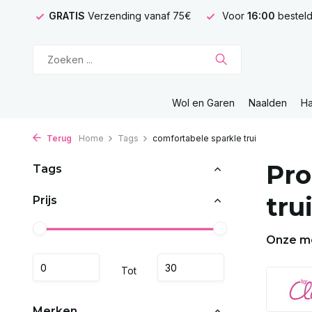
GRATIS
Verzending vanaf 75€
Voor
16:00
besteld
Wol en Garen
Naalden
H
Terug
Home
Tags
comfortabele sparkle trui
Pro
Tags
tru
Prijs
Onze m
Tot
Merken