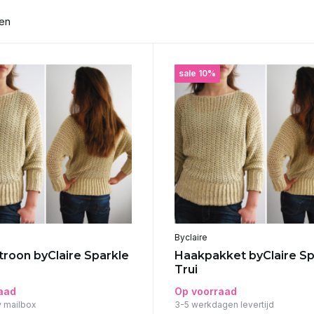
ten
sale 10%
Byclaire
roon byClaire Sparkle
Haakpakket byClaire Sp
Trui
aad
Op voorraad
w mailbox
3-5 werkdagen levertijd