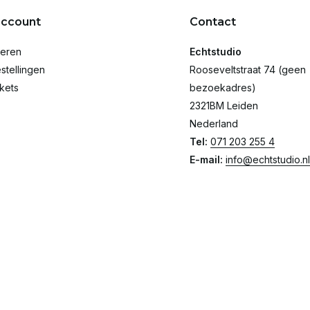
account
Contact
reren
Echtstudio
stellingen
Rooseveltstraat 74 (geen
ckets
bezoekadres)
2321BM Leiden
Nederland
Tel:
071 203 255 4
E-mail:
info@echtstudio.nl