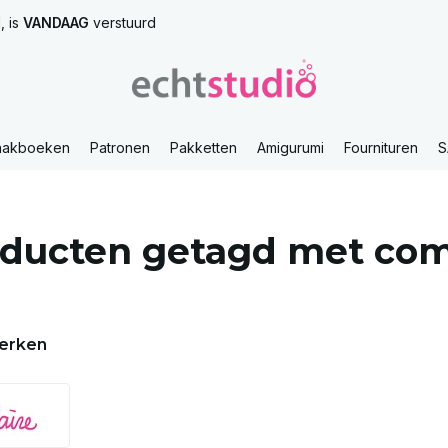
, is
VANDAAG
verstuurd
aakboeken
Patronen
Pakketten
Amigurumi
Fournituren
S
ducten getagd met com
i
erken