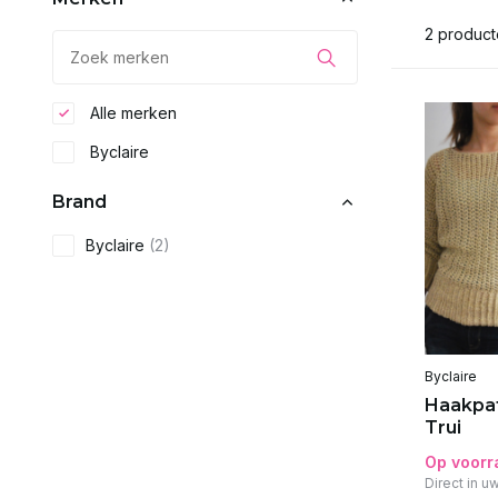
2 produc
Alle merken
Byclaire
Brand
Byclaire
(2)
Byclaire
Haakpat
Trui
Op voorr
Direct in u