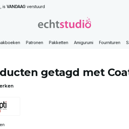
, is
VANDAAG
verstuurd
aakboeken
Patronen
Pakketten
Amigurumi
Fournituren
S
ducten getagd met Coats
erken
ten