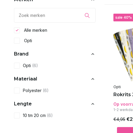
sale 40%
Alle merken
Opti
Brand
Opti
(6)
Materiaal
Opti
Polyester
(6)
Rokrits
Lengte
Op voorr
1-2 werkda
10 tm 20 cm
(6)
€2
€4,95