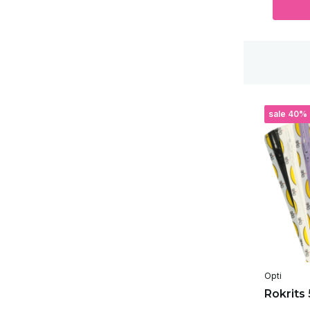
sale 40%
Opti
Rokrits