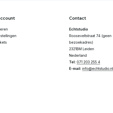
account
Contact
reren
Echtstudio
stellingen
Rooseveltstraat 74 (geen
ckets
bezoekadres)
2321BM Leiden
Nederland
Tel:
071 203 255 4
E-mail:
info@echtstudio.nl