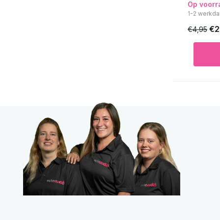
Op voorr
1-2 werkda
€2
€4,95