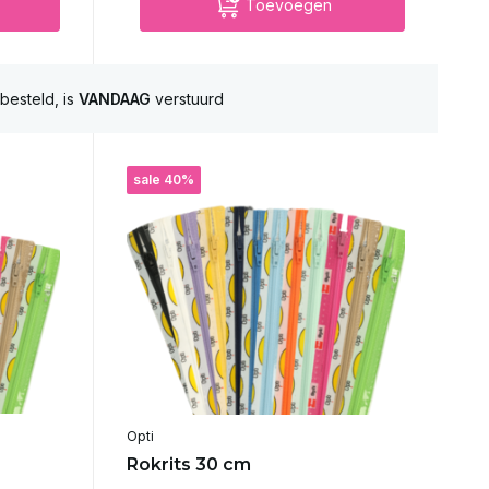
Toevoegen
besteld, is
VANDAAG
verstuurd
sale 40%
Opti
Rokrits 30 cm