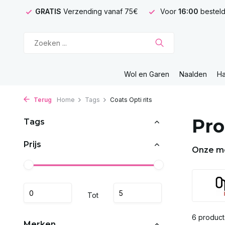
GRATIS
Verzending vanaf 75€
Voor
16:00
besteld
Wol en Garen
Naalden
H
Terug
Home
Tags
Coats Opti rits
Pro
Tags
Prijs
Onze m
Tot
6 produc
Merken