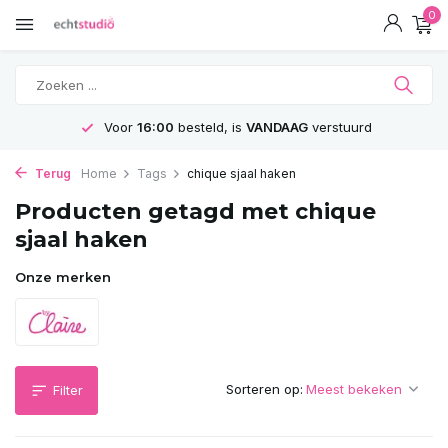
0
Voor
16:00
besteld, is
VANDAAG
verstuurd
Terug
Home
Tags
chique sjaal haken
Producten getagd met chique
sjaal haken
Onze merken
Sorteren op:
Filter