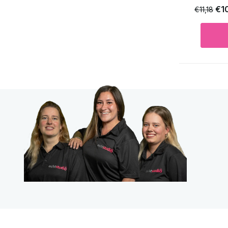
€1
€11,18