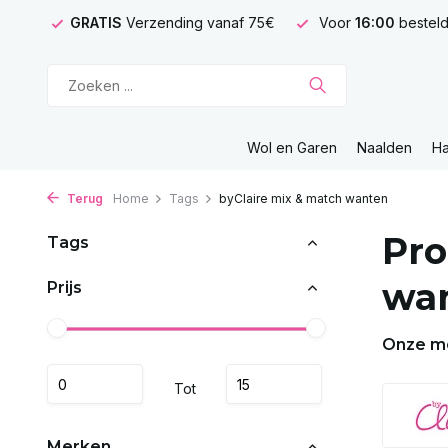
GRATIS
Verzending vanaf 75€
Voor
16:00
besteld
Wol en Garen
Naalden
H
Terug
Home
Tags
byClaire mix & match wanten
Pro
Tags
wa
Prijs
Onze m
Tot
Merken