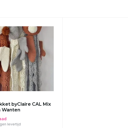
ket byClaire CAL Mix
h Wanten
aad
gen levertijd