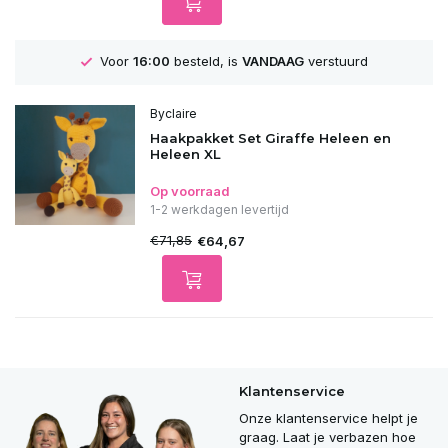
Voor
16:00
besteld, is
VANDAAG
verstuurd
Byclaire
Haakpakket Set Giraffe Heleen en
Heleen XL
Op voorraad
1-2 werkdagen levertijd
€71,85
€64,67
Klantenservice
Onze klantenservice helpt je
graag. Laat je verbazen hoe