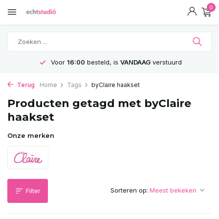
0
Voor
16:00
besteld, is
VANDAAG
verstuurd
Terug
Home
Tags
byClaire haakset
Producten getagd met byClaire
haakset
Onze merken
Sorteren op:
Filter