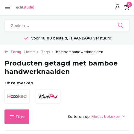
0
Voor
16:00
besteld, is
VANDAAG
verstuurd
Terug
Home
Tags
bamboe handwerknaalden
Producten getagd met bamboe
handwerknaalden
Onze merken
Sorteren op:
Filter