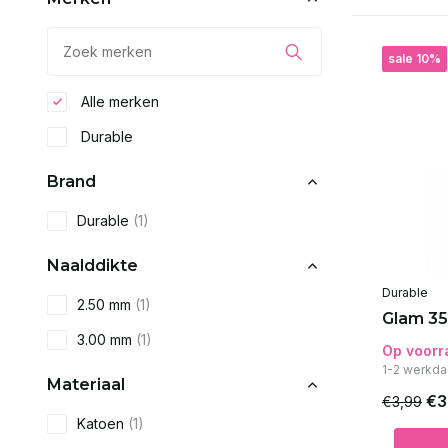
sale 10%
Alle merken
Durable
Brand
Durable
(1)
Naalddikte
Durable
2.50 mm
(1)
Glam 35
3.00 mm
(1)
Op voorr
1-2 werkda
Materiaal
€3
€3,99
Katoen
(1)