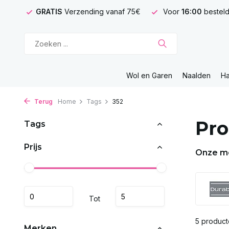
GRATIS
Verzending vanaf 75€
Voor
16:00
besteld
Wol en Garen
Naalden
H
Terug
Home
Tags
352
Pro
Tags
Prijs
Onze m
Tot
5 produc
Merken