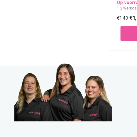
Op voorr
1-2 werkda
€1
€1,40