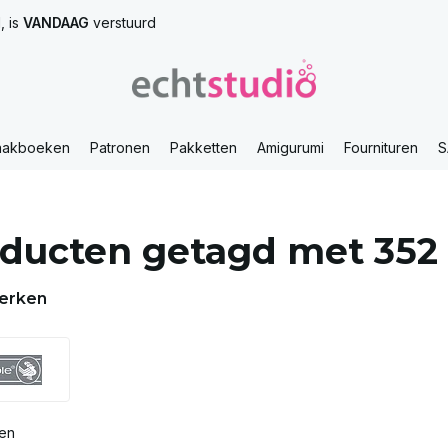
, is
VANDAAG
verstuurd
aakboeken
Patronen
Pakketten
Amigurumi
Fournituren
S
ducten getagd met 352
erken
ten