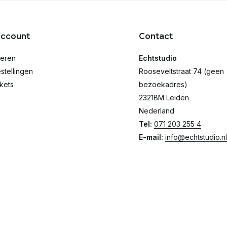
account
Contact
reren
Echtstudio
stellingen
Rooseveltstraat 74 (geen
ckets
bezoekadres)
2321BM Leiden
Nederland
Tel:
071 203 255 4
E-mail:
info@echtstudio.nl