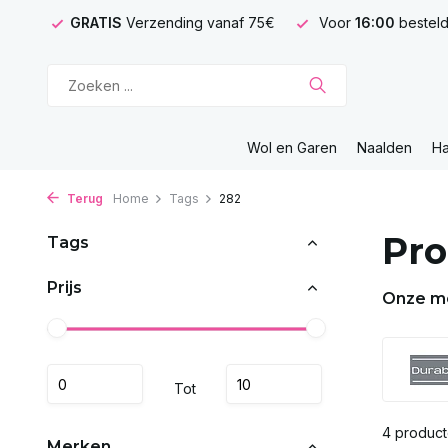
GRATIS
Verzending vanaf 75€
Voor
16:00
besteld
Wol en Garen
Naalden
H
Terug
Home
Tags
282
Pro
Tags
Prijs
Onze m
Tot
4 produc
Merken