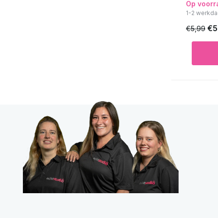
Op voorr
1-2 werkda
€5
€5,99