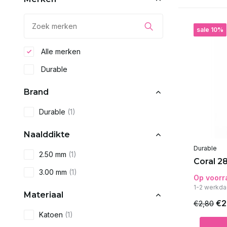
sale 10%
Alle merken
Durable
Brand
Durable
(1)
Naalddikte
Durable
2.50 mm
(1)
Coral 28
3.00 mm
(1)
Op voorr
1-2 werkda
Materiaal
€2
€2,80
Katoen
(1)