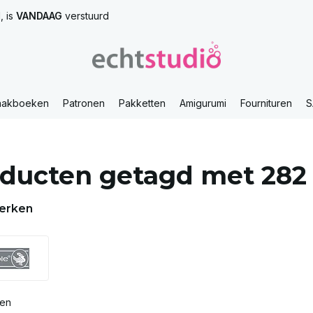
, is
VANDAAG
verstuurd
aakboeken
Patronen
Pakketten
Amigurumi
Fournituren
S
ducten getagd met 282
erken
ten