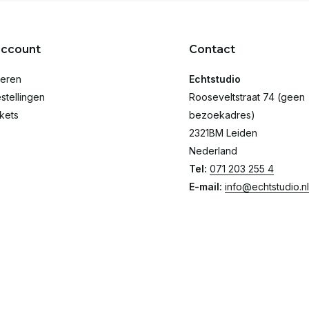
account
Contact
reren
Echtstudio
stellingen
Rooseveltstraat 74 (geen
ckets
bezoekadres)
2321BM Leiden
Nederland
Tel:
071 203 255 4
E-mail:
info@echtstudio.nl