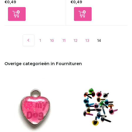
€0,49
€0,49
1
10
11
12
13
14
Overige categorieën in Fournituren