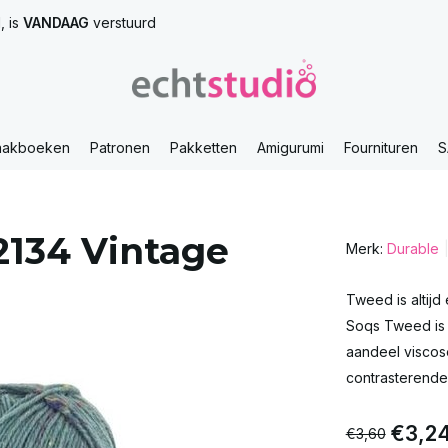
, is
VANDAAG
verstuurd
aakboeken
Patronen
Pakketten
Amigurumi
Fournituren
S
2134 Vintage
Merk:
Durable
Tweed is altijd
Soqs Tweed is 
aandeel viscose
contrasterende 
€3,2
€3,60