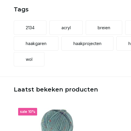
Tags
2134
acryl
breien
haakgaren
haakprojecten
h
wol
Laatst bekeken producten
sale 10%