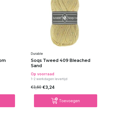
Durable
Du
tom
Soqs Tweed 409 Bleached
So
Sand
Op voorraad
Op
1-2 werkdagen levertijd
€3,24
€3,60
€3
Toevoegen