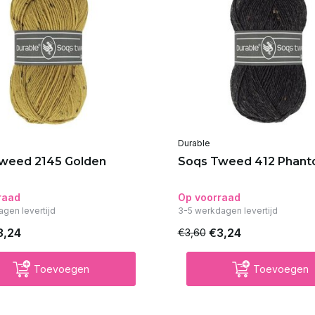
Durable
weed 2145 Golden
Soqs Tweed 412 Phan
raad
Op voorraad
agen levertijd
3-5 werkdagen levertijd
3,24
€3,24
€3,60
Toevoegen
Toevoegen