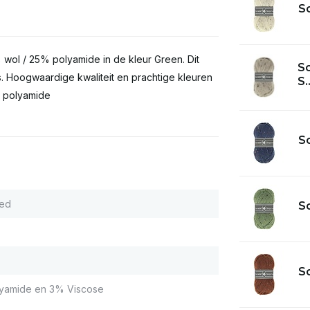
S
wol / 25% polyamide in de kleur Green. Dit
S
s. Hoogwaardige kwaliteit en prachtige kleuren
S..
% polyamide
So
ed
S
S
yamide en 3% Viscose