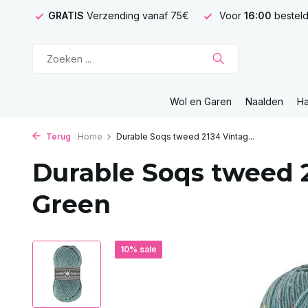
GRATIS
Verzending vanaf 75€
Voor
16:00
besteld
Wol en Garen
Naalden
H
Terug
Home
Durable Soqs tweed 2134 Vintag...
Durable Soqs tweed 
Green
10% sale