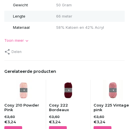
Gewicht
50 Gram
Lengte
66 meter
Materiaal
58% Katoen en 42% Acryl
Toon meer
Delen
Gerelateerde producten
Cosy 210 Powder
Cosy 222
Cosy 225 Vintage
Pink
Bordeaux
pink
€3,60
€3,60
€3,60
€3,24
€3,24
€3,24