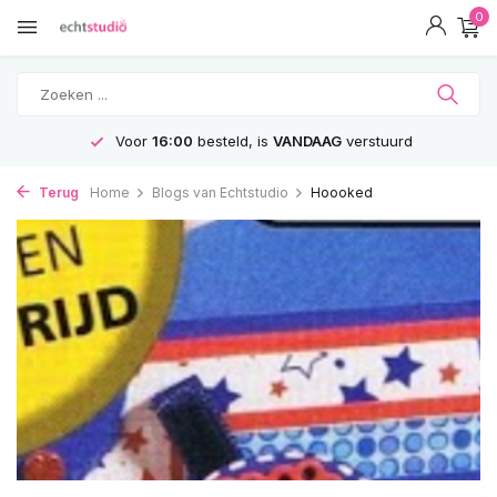
0
Voor
16:00
besteld, is
VANDAAG
verstuurd
Terug
Home
Blogs van Echtstudio
Hoooked