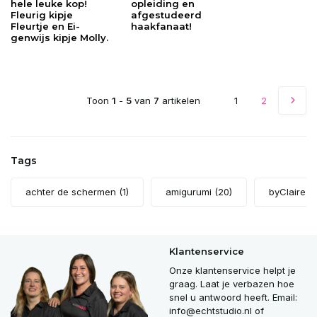
hele leuke kop!
opleiding en
Fleurig kipje
afgestudeerd
Fleurtje en Ei-
haakfanaat!
genwijs kipje Molly.
Toon
1
-
5
van
7
artikelen
1
2
Tags
achter de schermen
(1)
amigurumi
(20)
byClaire
(1
Klantenservice
Onze klantenservice helpt je
graag. Laat je verbazen hoe
snel u antwoord heeft. Email:
info@echtstudio.nl
of