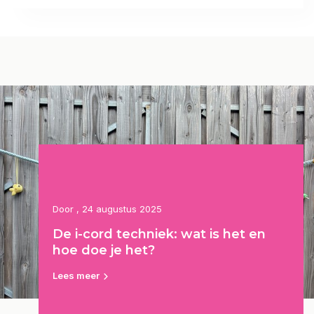
Door
, 24 augustus 2025
De i-cord techniek: wat is het en
hoe doe je het?
Lees meer