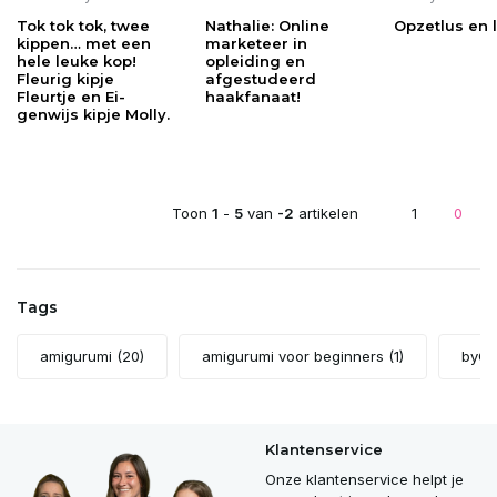
Tok tok tok, twee
Nathalie: Online
Opzetlus en 
kippen… met een
marketeer in
hele leuke kop!
opleiding en
Fleurig kipje
afgestudeerd
Fleurtje en Ei-
haakfanaat!
genwijs kipje Molly.
Toon
1
-
5
van
-2
artikelen
1
0
Tags
amigurumi
(20)
amigurumi voor beginners
(1)
byCl
Klantenservice
Onze klantenservice helpt je