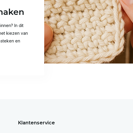
 haken
nnen? In dit
 het kiezen van
ssteken en
Klantenservice