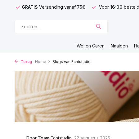
GRATIS
Verzending vanaf 75€
Voor
16:00
besteld
Wol en Garen
Naalden
H
Terug
Home
Blogs van Echtstudio
Door
Team Echtstudio
,
22 augustus 2025