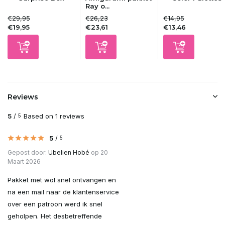
Ray o...
€29,95
€26,23
€14,95
€19,95
€23,61
€13,46
Reviews
5
/
Based on 1 reviews
5
5
/
5
Gepost door:
Ubelien Hobé
op 20
Maart 2026
Pakket met wol snel ontvangen en
na een mail naar de klantenservice
over een patroon werd ik snel
geholpen. Het desbetreffende