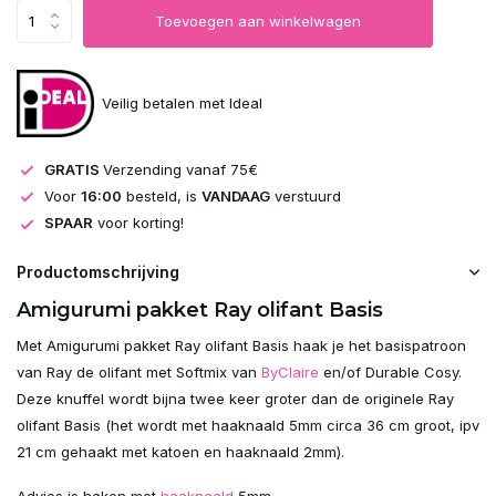
Toevoegen aan winkelwagen
Veilig betalen met Ideal
GRATIS
Verzending vanaf 75€
Voor
16:00
besteld, is
VANDAAG
verstuurd
SPAAR
voor korting!
Productomschrijving
Amigurumi pakket Ray olifant Basis
Met Amigurumi pakket Ray olifant Basis haak je het basispatroon
van Ray de olifant met Softmix van
ByClaire
en/of Durable Cosy.
Deze knuffel wordt bijna twee keer groter dan de originele Ray
olifant Basis (het wordt met haaknaald 5mm circa 36 cm groot, ipv
21 cm gehaakt met katoen en haaknaald 2mm).
Advies is haken met
haaknaald
5mm.