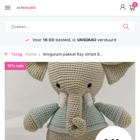
0
Voor
16:00
besteld, is
VANDAAG
verstuurd
Terug
Home
Amigurumi pakket Ray olifant B...
10% sale